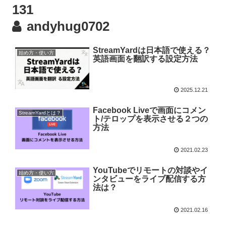
131
andyhug0702
StreamYardは日本語で使える？
始め方・使い方
英語画面を翻訳する設定方法
2025.12.21
Facebook Liveで画面にコメン
StreamYardとは？
ト/テロップを表示させる２つの
方法
2021.02.23
YouTubeでリモートの対談やイ
始め方・使い方
ンタビューをライブ配信する方
法は？
2021.02.16