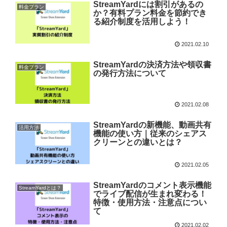
StreamYardには割引があるの
料金プラン
か？有料プラン料金を節約でき
る紹介制度を活用しよう！
2021.02.10
StreamYardの決済方法や領収書
料金プラン
の発行方法について
2021.02.08
StreamYardの新機能、動画共有
活用方法
機能の使い方｜従来のシェアス
クリーンとの違いとは？
2021.02.05
StreamYardのコメント表示機能
StreamYardとは？
でライブ配信が生まれ変わる！
特徴・使用方法・注意点につい
て
2021.02.02