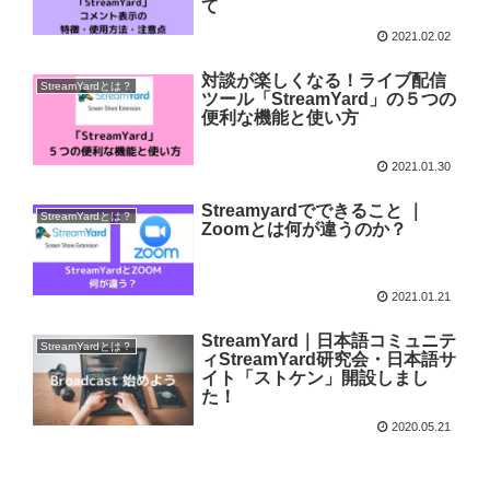
て
2021.02.02
対談が楽しくなる！ライブ配信
StreamYardとは？
ツール「StreamYard」の５つの
便利な機能と使い方
2021.01.30
Streamyardでできること ｜
StreamYardとは？
Zoomとは何が違うのか？
2021.01.21
StreamYard｜日本語コミュニテ
StreamYardとは？
ィStreamYard研究会・日本語サ
イト「ストケン」開設しまし
た！
2020.05.21