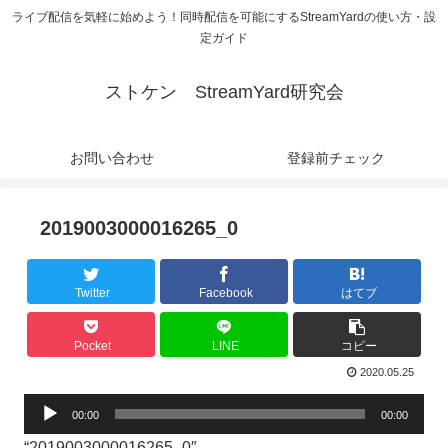
ライブ配信を気軽に始めよう！同時配信を可能にするStreamYardの使い方・設
定ガイド
ストケン StreamYard研究会
お問い合わせ
登録前チェック
2019003000016265_0
Twitter
Facebook
はてブ
Pocket
LINE
コピー
2020.05.25
音
00:00
00:00
声
“2019003000016265_0″。